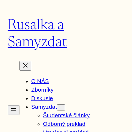
Prejsť
na
Rusalka a
obsah
Samyzdat
O NÁS
Zborníky
Diskusie
Samyzdat
Študentské články
Odborný preklad