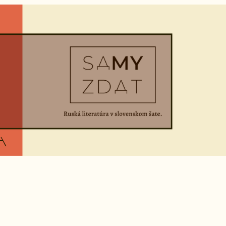
UDENTstva RUSISTIKY PRE (NIELEN) šTUDENTstVo RUS