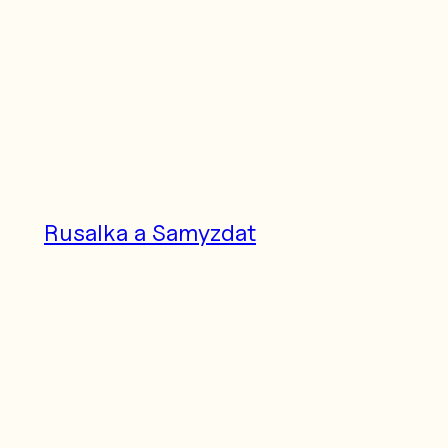
Prejsť
na
obsah
Rusalka a Samyzdat