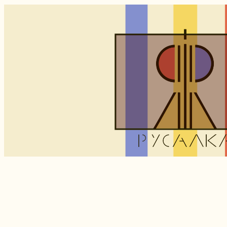
OD šT